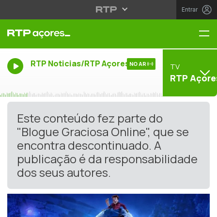
Entrar
Me
RTP Noticias/RTP Açores
NO AR
TV
RTP Açore
Este conteúdo fez parte do
"Blogue Graciosa Online", que se
encontra descontinuado. A
publicação é da responsabilidade
dos seus autores.