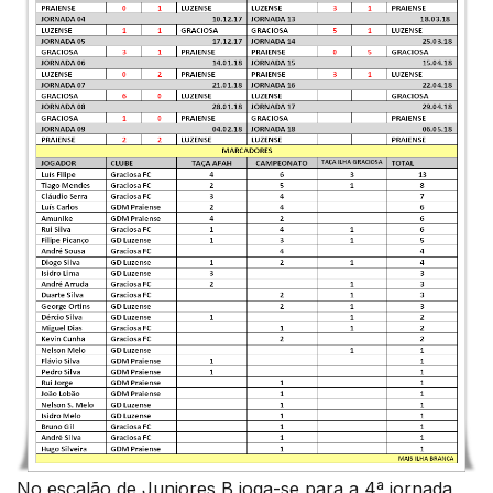
No escalão de Juniores B joga-se para a 4ª jornada