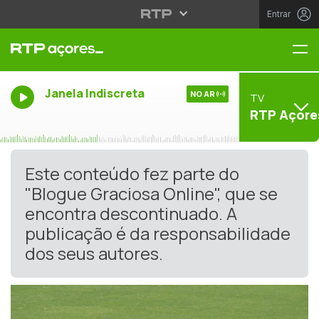
Entrar
Me
Janela Indiscreta
NO AR
TV
RTP Açore
Este conteúdo fez parte do
"Blogue Graciosa Online", que se
encontra descontinuado. A
publicação é da responsabilidade
dos seus autores.