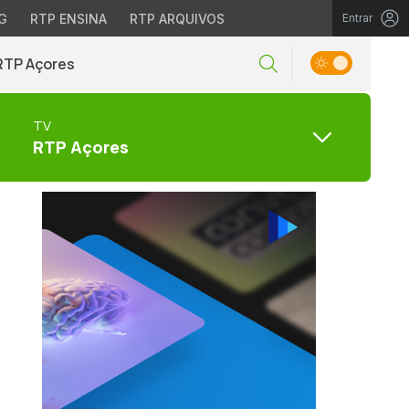
G
RTP ENSINA
RTP ARQUIVOS
Entrar
RTP Açores
TV
RTP Açores