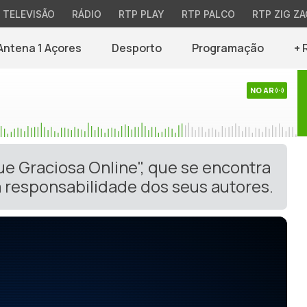
TELEVISÃO
RÁDIO
RTP PLAY
RTP PALCO
RTP ZIG ZA
Antena 1 Açores
Desporto
Programação
+ 
NO AR
ue Graciosa Online", que se encontra
 responsabilidade dos seus autores.