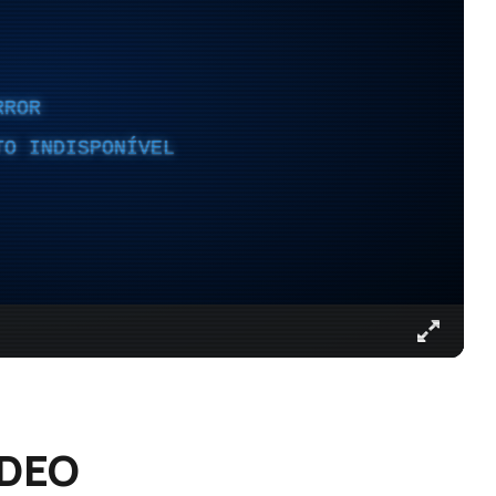
RROR
TO INDISPONÍVEL
ÍDEO