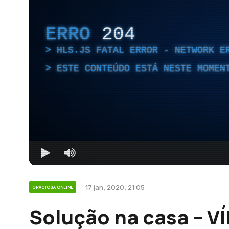
ERRO
204
HLS.JS FATAL ERROR - NETWORK E
ESTE CONTEÚDO ESTÁ NESTE MOMEN
17 jan, 2020, 21:05
GRACIOSA ONLINE
Solução na casa – V