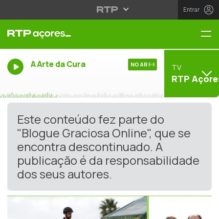
Entrar
Me
A Arte da Cura
NO AR
TV
RTP Açore
Este conteúdo fez parte do
"Blogue Graciosa Online", que se
encontra descontinuado. A
publicação é da responsabilidade
dos seus autores.