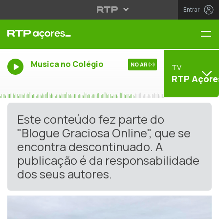
Entrar
Me
Musica no Colégio
NO AR
TV
RTP Açore
Este conteúdo fez parte do
"Blogue Graciosa Online", que se
encontra descontinuado. A
publicação é da responsabilidade
dos seus autores.