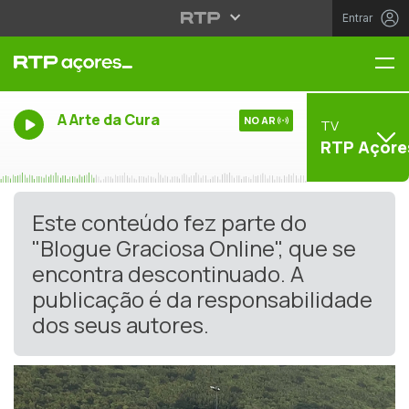
Entrar
Me
A Arte da Cura
NO AR
TV
RTP Açore
Este conteúdo fez parte do
"Blogue Graciosa Online", que se
encontra descontinuado. A
publicação é da responsabilidade
dos seus autores.