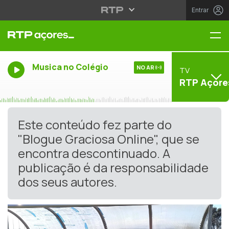
Entrar
Me
Musica no Colégio
NO AR
TV
RTP Açore
Este conteúdo fez parte do
"Blogue Graciosa Online", que se
encontra descontinuado. A
publicação é da responsabilidade
dos seus autores.