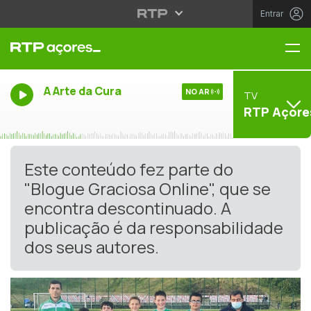
Entrar
Me
A Arte da Cura
NO AR
TV
RTP Açore
Este conteúdo fez parte do
"Blogue Graciosa Online", que se
encontra descontinuado. A
publicação é da responsabilidade
dos seus autores.