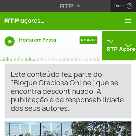
Entrar
Me
Horta em Festa
NO AR
TV
RTP Açore
Este conteúdo fez parte do
"Blogue Graciosa Online", que se
encontra descontinuado. A
publicação é da responsabilidade
dos seus autores.