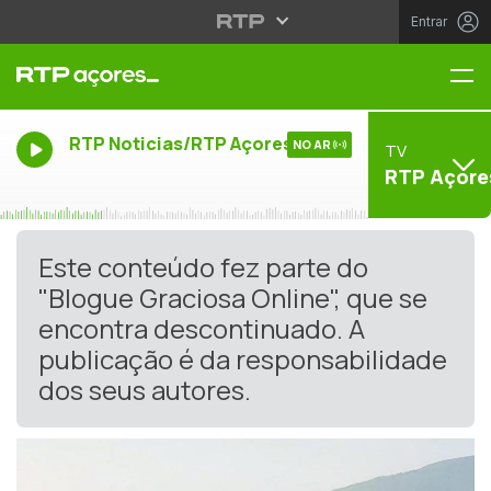
Entrar
Me
RTP Noticias/RTP Açores
NO AR
TV
RTP Açore
Este conteúdo fez parte do
"Blogue Graciosa Online", que se
encontra descontinuado. A
publicação é da responsabilidade
dos seus autores.