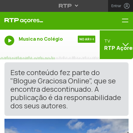
Entrar
Me
Musica no Colégio
NO AR
TV
RTP Açore
Este conteúdo fez parte do
"Blogue Graciosa Online", que se
encontra descontinuado. A
publicação é da responsabilidade
dos seus autores.