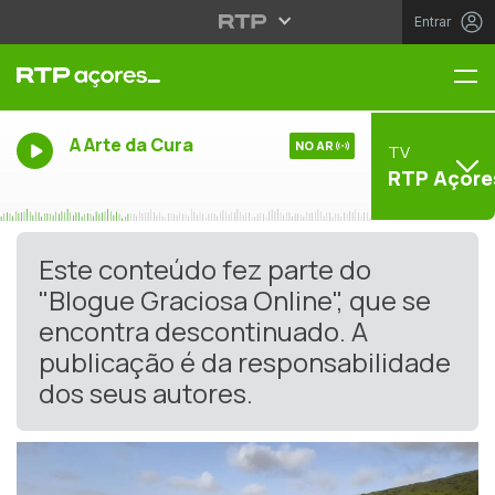
Entrar
Me
A Arte da Cura
NO AR
TV
RTP Açore
Este conteúdo fez parte do
"Blogue Graciosa Online", que se
encontra descontinuado. A
publicação é da responsabilidade
dos seus autores.