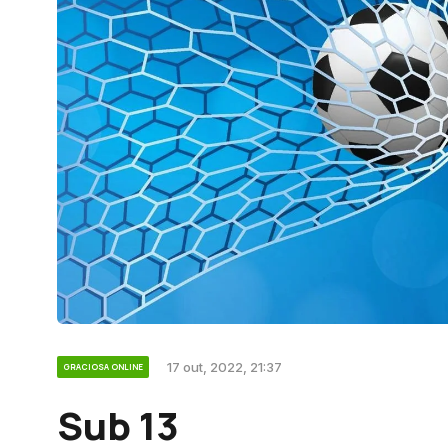
17 out, 2022, 21:37
GRACIOSA ONLINE
Sub 13