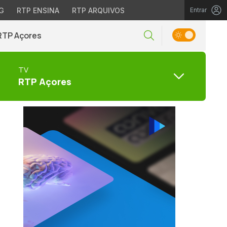
G
RTP ENSINA
RTP ARQUIVOS
Entrar
RTP Açores
TV
RTP Açores