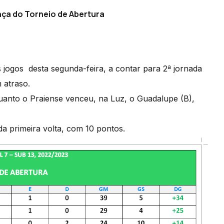
nça do Torneio de Abertura
jogos desta segunda-feira, a contar para 2ª jornada
 atraso.
uanto o Praiense venceu, na Luz, o Guadalupe (B),
da primeira volta, com 10 pontos.