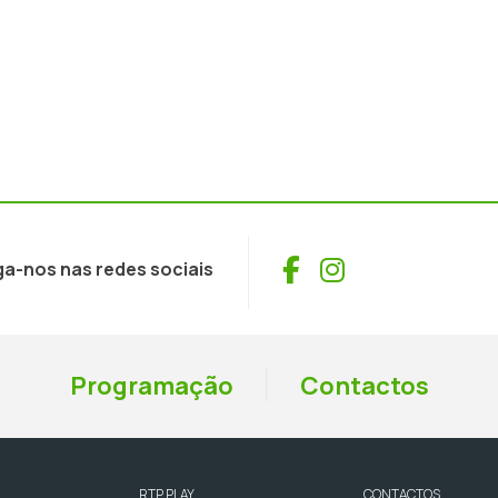
Facebook
Instagram
ga-nos nas redes sociais
Programação
Contactos
RTP PLAY
CONTACTOS