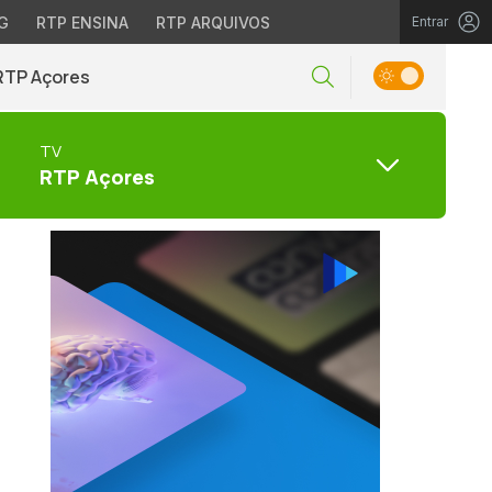
G
RTP ENSINA
RTP ARQUIVOS
Entrar
RTP Açores
TV
RTP Açores