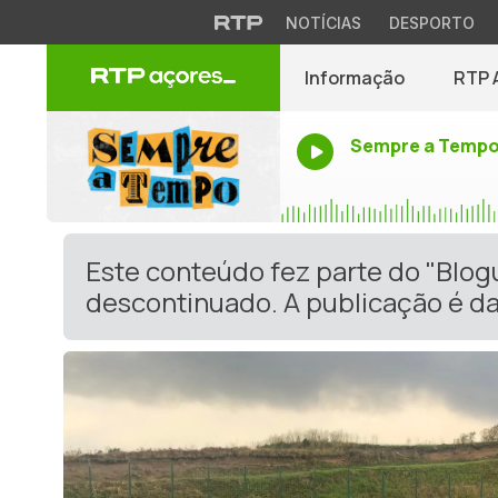
NOTÍCIAS
DESPORTO
Informação
RTP 
Sempre a Temp
Este conteúdo fez parte do "Blog
descontinuado. A publicação é da