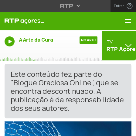
Entrar
Me
A Arte da Cura
NO AR
TV
RTP Açore
Este conteúdo fez parte do
"Blogue Graciosa Online", que se
encontra descontinuado. A
publicação é da responsabilidade
dos seus autores.