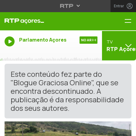
Entrar
Me
Parlamento Açores
NO AR
TV
RTP Açore
Este conteúdo fez parte do
"Blogue Graciosa Online", que se
encontra descontinuado. A
publicação é da responsabilidade
dos seus autores.