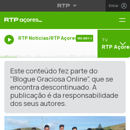
Entrar
Me
RTP Noticias/RTP Açores
NO AR
TV
RTP Açore
Este conteúdo fez parte do
"Blogue Graciosa Online", que se
encontra descontinuado. A
publicação é da responsabilidade
dos seus autores.