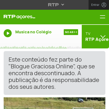
Entrar
Me
Musica no Colégio
NO AR
TV
RTP Açore
Este conteúdo fez parte do
"Blogue Graciosa Online", que se
encontra descontinuado. A
publicação é da responsabilidade
dos seus autores.