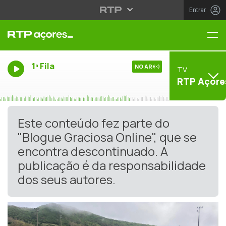
Entrar
Me
1ª Fila
NO AR
TV
RTP Açore
Este conteúdo fez parte do
"Blogue Graciosa Online", que se
encontra descontinuado. A
publicação é da responsabilidade
dos seus autores.