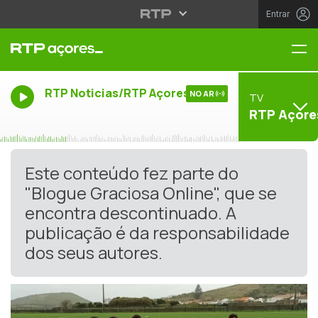
Entrar
Me
RTP Noticias/RTP Açores
NO AR
TV
RTP Açore
Este conteúdo fez parte do
"Blogue Graciosa Online", que se
encontra descontinuado. A
publicação é da responsabilidade
dos seus autores.