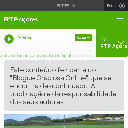
Entrar
Me
1ª Fila
NO AR
TV
RTP Açore
Este conteúdo fez parte do
"Blogue Graciosa Online", que se
encontra descontinuado. A
publicação é da responsabilidade
dos seus autores.