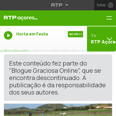
Entrar
Me
Horta em Festa
NO AR
TV
RTP Açore
Este conteúdo fez parte do
"Blogue Graciosa Online", que se
encontra descontinuado. A
publicação é da responsabilidade
dos seus autores.