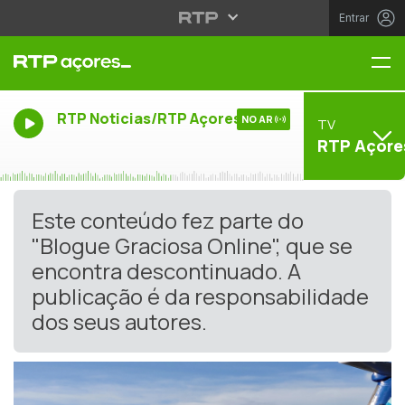
Entrar
Me
RTP Noticias/RTP Açores
NO AR
TV
RTP Açore
Este conteúdo fez parte do
"Blogue Graciosa Online", que se
encontra descontinuado. A
publicação é da responsabilidade
dos seus autores.