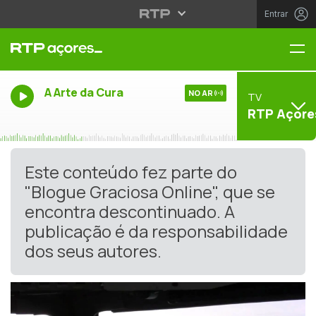
Entrar
Me
A Arte da Cura
NO AR
TV
RTP Açore
Este conteúdo fez parte do
"Blogue Graciosa Online", que se
encontra descontinuado. A
publicação é da responsabilidade
dos seus autores.