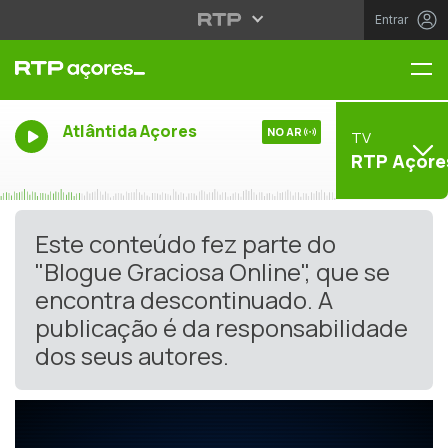
Entrar
Me
Atlântida Açores
NO AR
TV
RTP Açore
Este conteúdo fez parte do
"Blogue Graciosa Online", que se
encontra descontinuado. A
publicação é da responsabilidade
dos seus autores.