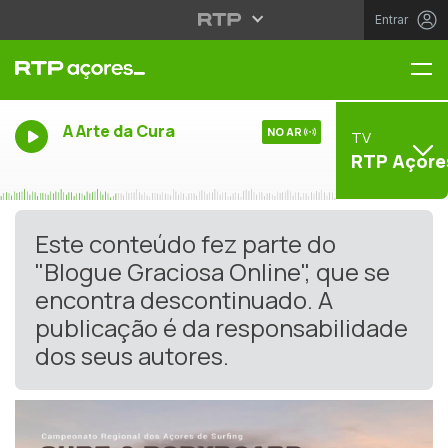
Entrar
Me
A Arte da Cura
NO AR
TV
RTP Açore
Este conteúdo fez parte do
"Blogue Graciosa Online", que se
encontra descontinuado. A
publicação é da responsabilidade
dos seus autores.