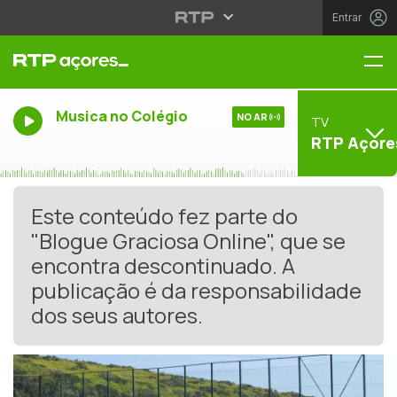
Entrar
Me
Musica no Colégio
NO AR
TV
RTP Açore
Este conteúdo fez parte do
"Blogue Graciosa Online", que se
encontra descontinuado. A
publicação é da responsabilidade
dos seus autores.