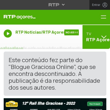
Entrar
Me
RTP Noticias/RTP Açores
NO AR
TV
RTP Açore
Este conteúdo fez parte do
"Blogue Graciosa Online", que se
encontra descontinuado. A
publicação é da responsabilidade
dos seus autores.