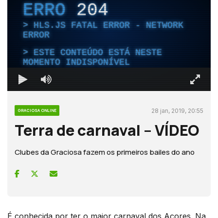
ERRO
204
HLS.JS FATAL ERROR - NETWORK
ERROR
ESTE CONTEÚDO ESTÁ NESTE
MOMENTO INDISPONÍVEL
28 jan, 2019, 20:55
GRACIOSA ONLINE
Terra de carnaval – VÍDEO
Clubes da Graciosa fazem os primeiros bailes do ano
É conhecida por ter o maior carnaval dos Açores. Na