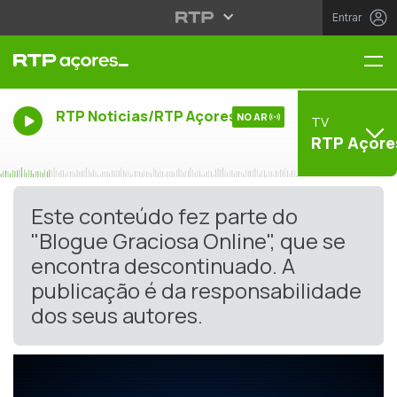
Entrar
Me
RTP Noticias/RTP Açores
NO AR
TV
RTP Açore
Este conteúdo fez parte do
"Blogue Graciosa Online", que se
encontra descontinuado. A
publicação é da responsabilidade
dos seus autores.