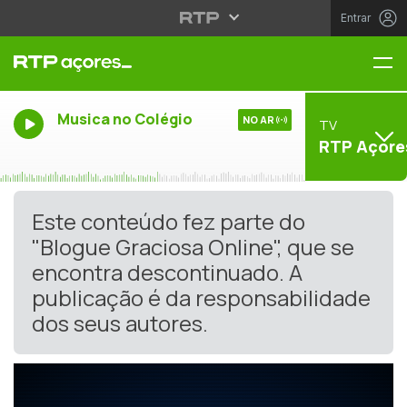
Entrar
Me
Musica no Colégio
NO AR
TV
RTP Açore
Este conteúdo fez parte do
"Blogue Graciosa Online", que se
encontra descontinuado. A
publicação é da responsabilidade
dos seus autores.