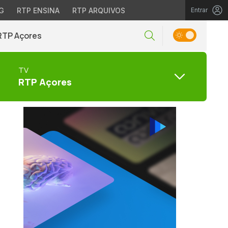
G
RTP ENSINA
RTP ARQUIVOS
Entrar
RTP Açores
TV
RTP Açores