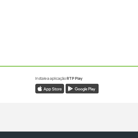
Instale a aplicação
RTP Play