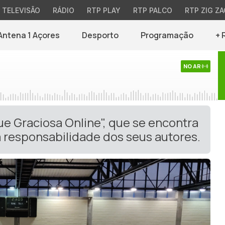
TELEVISÃO
RÁDIO
RTP PLAY
RTP PALCO
RTP ZIG ZA
Antena 1 Açores
Desporto
Programação
+ 
NO AR
ue Graciosa Online", que se encontra
 responsabilidade dos seus autores.