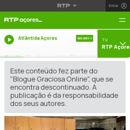
Entrar
Me
Atlântida Açores
NO AR
TV
RTP Açore
Este conteúdo fez parte do
"Blogue Graciosa Online", que se
encontra descontinuado. A
publicação é da responsabilidade
dos seus autores.