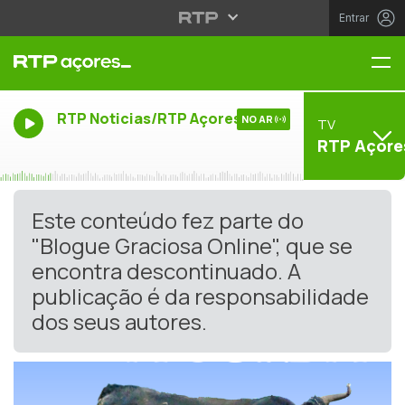
Entrar
Me
RTP Noticias/RTP Açores
NO AR
TV
RTP Açore
Este conteúdo fez parte do
"Blogue Graciosa Online", que se
encontra descontinuado. A
publicação é da responsabilidade
dos seus autores.