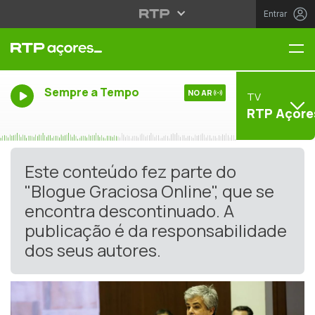
Entrar
Me
Sempre a Tempo
NO AR
TV
RTP Açore
Este conteúdo fez parte do
"Blogue Graciosa Online", que se
encontra descontinuado. A
publicação é da responsabilidade
dos seus autores.