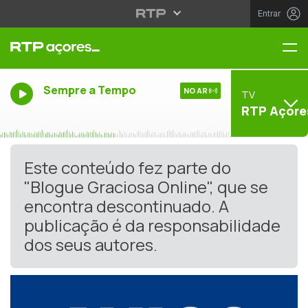
Entrar
Me
Sempre a Tempo
NO AR
TV
RTP Açore
Este conteúdo fez parte do
"Blogue Graciosa Online", que se
encontra descontinuado. A
publicação é da responsabilidade
dos seus autores.