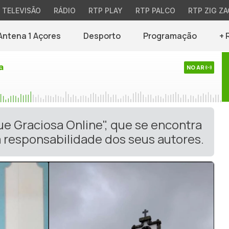
TELEVISÃO
RÁDIO
RTP PLAY
RTP PALCO
RTP ZIG ZA
Antena 1 Açores
Desporto
Programação
+ 
a
NO AR
ue Graciosa Online", que se encontra
 responsabilidade dos seus autores.