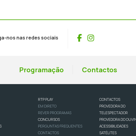
Facebook
Instagram
ga-nos nas redes sociais
Programação
Contactos
RTP PLAY
CONTACTOS
EM DIRETO
PROVEDORA DO
REVER PROGRAMAS
TELESPECTADOR
CONCURSOS
PROVEDORA DO OUVI
S
PERGUNTAS FREQUENTES
ACESSIBILIDADES
CONTACTOS
SATÉLITES