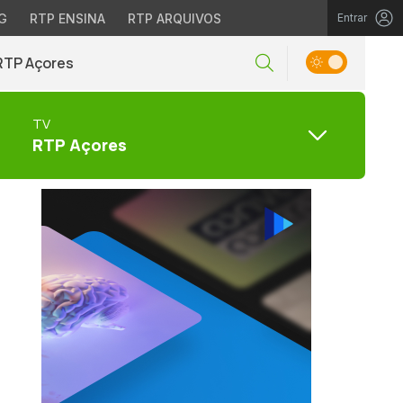
G
RTP ENSINA
RTP ARQUIVOS
Entrar
RTP Açores
TV
RTP Açores