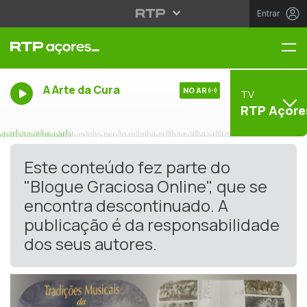
Entrar
Me
A Arte da Cura
NO AR
TV
RTP Açore
Este conteúdo fez parte do
"Blogue Graciosa Online", que se
encontra descontinuado. A
publicação é da responsabilidade
dos seus autores.