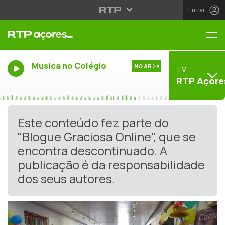
Entrar
Me
Musica no Colégio
NO AR
TV
RTP Açore
Este conteúdo fez parte do
"Blogue Graciosa Online", que se
encontra descontinuado. A
publicação é da responsabilidade
dos seus autores.