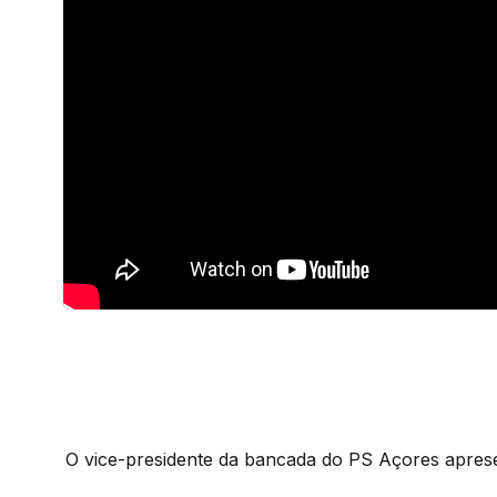
O vice-presidente da bancada do PS Açores apres