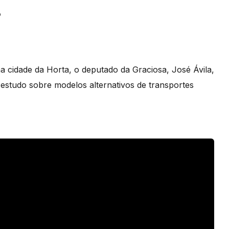
o
a cidade da Horta, o deputado da Graciosa, José Ávila,
estudo sobre modelos alternativos de transportes