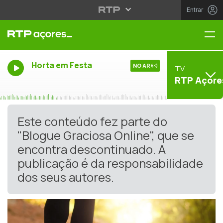
Entrar
Me
Horta em Festa
NO AR
TV
RTP Açore
Este conteúdo fez parte do
"Blogue Graciosa Online", que se
encontra descontinuado. A
publicação é da responsabilidade
dos seus autores.