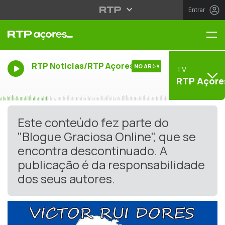
Entrar
Me
RTP Noticias/RTP Açores
NO AR
TV
RTP Açore
Este conteúdo fez parte do
"Blogue Graciosa Online", que se
encontra descontinuado. A
publicação é da responsabilidade
dos seus autores.