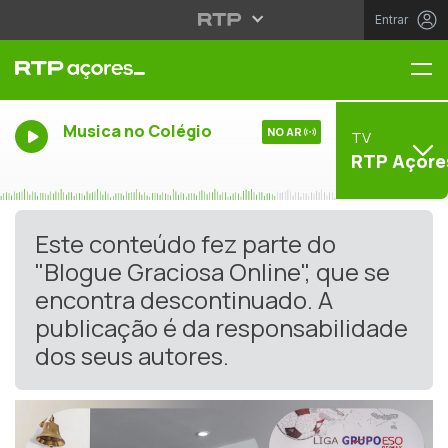
Entrar
Me
Musica no Colégio
NO AR
TV
RTP Açore
Este conteúdo fez parte do
"Blogue Graciosa Online", que se
encontra descontinuado. A
publicação é da responsabilidade
dos seus autores.