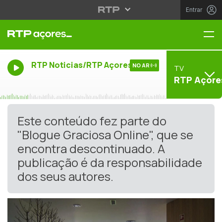
Entrar
Me
RTP Noticias/RTP Açores
NO AR
TV
RTP Açore
Este conteúdo fez parte do
"Blogue Graciosa Online", que se
encontra descontinuado. A
publicação é da responsabilidade
dos seus autores.