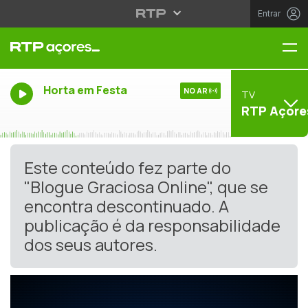
Entrar
Me
Horta em Festa
NO AR
TV
RTP Açore
Este conteúdo fez parte do
"Blogue Graciosa Online", que se
encontra descontinuado. A
publicação é da responsabilidade
dos seus autores.