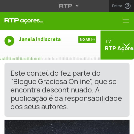
Entrar
Me
Janela Indiscreta
NO AR
TV
RTP Açore
Este conteúdo fez parte do
"Blogue Graciosa Online", que se
encontra descontinuado. A
publicação é da responsabilidade
dos seus autores.