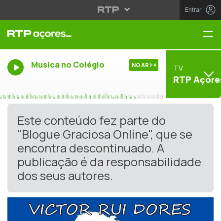
Entrar
Me
Musica no Colégio
NO AR
TV
RTP Açore
Este conteúdo fez parte do
"Blogue Graciosa Online", que se
encontra descontinuado. A
publicação é da responsabilidade
dos seus autores.