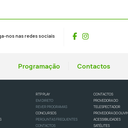
Facebook
Instagram
ga-nos nas redes sociais
Programação
Contactos
RTP PLAY
CONTACTOS
EM DIRETO
PROVEDORA DO
REVER PROGRAMAS
TELESPECTADOR
CONCURSOS
PROVEDORA DO OUVI
S
PERGUNTAS FREQUENTES
ACESSIBILIDADES
CONTACTOS
SATÉLITES