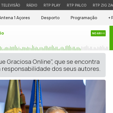
TELEVISÃO
RÁDIO
RTP PLAY
RTP PALCO
RTP ZIG ZA
Antena 1 Açores
Desporto
Programação
+ 
io
NO AR
ue Graciosa Online", que se encontra
 responsabilidade dos seus autores.