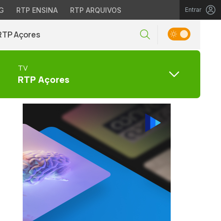
G
RTP ENSINA
RTP ARQUIVOS
Entrar
RTP Açores
TV
RTP Açores