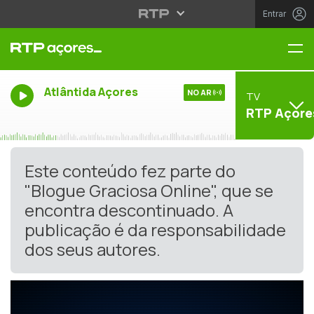
Entrar
Me
Atlântida Açores
NO AR
TV
RTP Açore
Este conteúdo fez parte do
"Blogue Graciosa Online", que se
encontra descontinuado. A
publicação é da responsabilidade
dos seus autores.