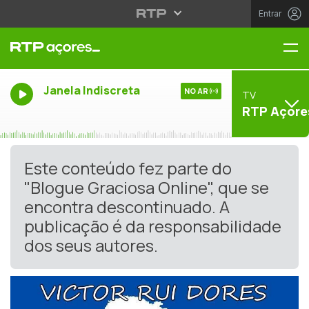
Entrar
Me
Janela Indiscreta
NO AR
TV
RTP Açore
Este conteúdo fez parte do
"Blogue Graciosa Online", que se
encontra descontinuado. A
publicação é da responsabilidade
dos seus autores.