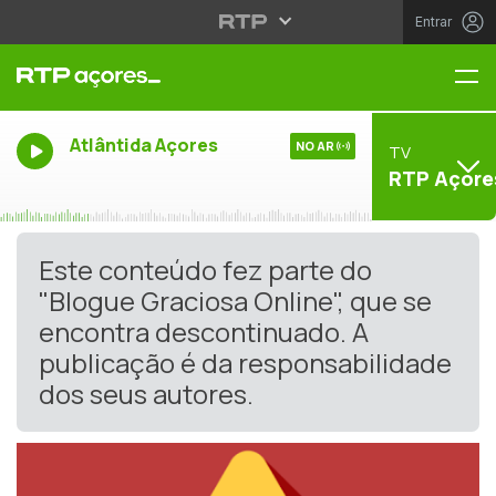
Entrar
Me
Atlântida Açores
NO AR
TV
RTP Açore
Este conteúdo fez parte do
"Blogue Graciosa Online", que se
encontra descontinuado. A
publicação é da responsabilidade
dos seus autores.